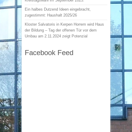
Kreistagswahl im September 2025:
Ein halbes Dutzend Ideen eingebracht,
zugestimmt: Haushalt 2025/26
Kloster Salvatoris in Kerpen Horrem wird Haus
der Bildung – Tag der offenen Tür vor dem
Umbau am 2.11.2024 zeigt Potenzial
Facebook Feed
FW - Freie Wähler Rhein-Erft e.V.
2 months ago
Pfingstgruß:
Hintergrund: Pfingsten – Wikipedia
share.google/WQ6B6Jwys1XV47EX8
Foto
Auf Facebook anzeigen
·
Teilen
FW - Freie Wähler Rhein-Erft e.V.