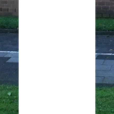
Monika Zander für ihr langjähriges Engagement,
insbesondere als ehemalige
Kreistagsabgeordnete (2020-2025)!
In Abwesenheit wurde Michael Partsch für seine
hervorragende Arbeit als stellvertretender
Vorsitzender gedankt.
Mit diesem starken Team aus erfahrenen und
neuen Köpfen gehen wir die Herausforderungen
im Rhein-Erft-Kreis an!
(ausführlich Pressemitteilung folgt)
#FreieWähler #RheinErft #Engagement
#Neuwahlen #Kommunalpolitik Karl Heinz
Spielmanns David Held David Held - Seite
Bürger Bündnis Kerpen / Freie Wähler Jutta
Jüterbock
Nachrichten Seite
Foto
Auf Facebook anzeigen
·
Teilen