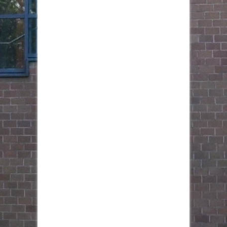
4 months ago
Foto
Auf Facebook anzeigen
·
Teilen
FW - Freie Wähler Rhein-Erft e.V.
ist in Kerpen.
8 months ago
Weichenstellung für die Zukunft: Freie Wähler
Rhein-Erft wählen Vorstand einstimmig!
Heute fand unsere Jahreshauptversammlung in
Kerpen statt. Wir blicken auf erfolgreiche Arbeit
zurück und haben die Weichen für die nächsten
Jahre gestellt!
Herzlichen Glückwunsch an den
wiedergewählten Vorsitzenden David Held und
das gesamte Team! Besonders freuen wir uns,
Jutta Jüterbock als neue stellvertretende
Vorsitzende an Bord zu haben. 👏
Ein großes Dankeschön geht an: