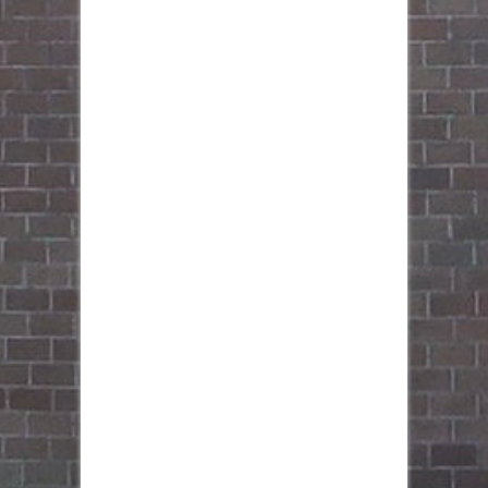
FW - Freie Wähler Rhein-Erft e.V.
2 months ago
Pfingstgruß:
Hintergrund: Pfingsten – Wikipedia
share.google/WQ6B6Jwys1XV47EX8
Foto
Auf Facebook anzeigen
·
Teilen
FW - Freie Wähler Rhein-Erft e.V.
4 months ago
Foto
Auf Facebook anzeigen
·
Teilen
FW - Freie Wähler Rhein-Erft e.V.
ist in Kerpen.
8 months ago