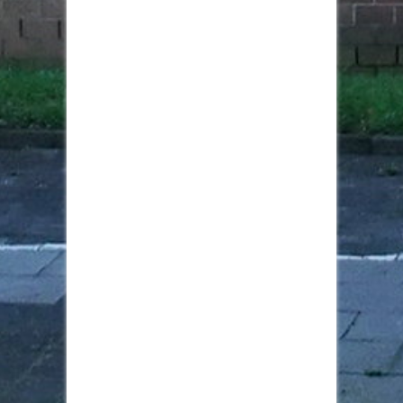
Weichenstellung für die Zukunft: Freie Wähler
Rhein-Erft wählen Vorstand einstimmig!
Heute fand unsere Jahreshauptversammlung in
Kerpen statt. Wir blicken auf erfolgreiche Arbeit
zurück und haben die Weichen für die nächsten
Jahre gestellt!
Herzlichen Glückwunsch an den
wiedergewählten Vorsitzenden David Held und
das gesamte Team! Besonders freuen wir uns,
Jutta Jüterbock als neue stellvertretende
Vorsitzende an Bord zu haben. 👏
Ein großes Dankeschön geht an:
Monika Zander für ihr langjähriges Engagement,
insbesondere als ehemalige
Kreistagsabgeordnete (2020-2025)!
In Abwesenheit wurde Michael Partsch für seine
hervorragende Arbeit als stellvertretender
Vorsitzender gedankt.
Mit diesem starken Team aus erfahrenen und
neuen Köpfen gehen wir die Herausforderungen